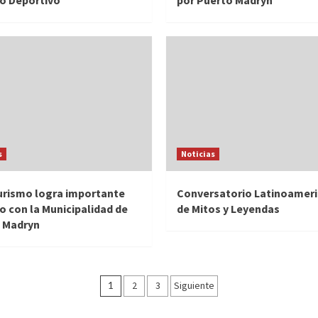
o Deportivo
por Puerto Madryn
s
Noticias
urismo logra importante
Conversatorio Latinoamer
o con la Municipalidad de
de Mitos y Leyendas
 Madryn
Navegación
1
2
3
Siguiente
de