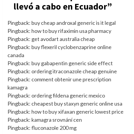
llevó a cabo en Ecuador
”
Pingback:
buy cheap androxal generic is it legal
Pingback:
how to buy rifaximin usa pharmacy
Pingback:
get avodart australia cheap
Pingback:
buy flexeril cyclobenzaprine online
canada
Pingback:
buy gabapentin generic side effect
Pingback:
ordering itraconazole cheap genuine
Pingback:
comment obtenir une prescription
kamagra
Pingback:
ordering fildena generic mexico
Pingback:
cheapest buy staxyn generic online usa
Pingback:
how to buy xifaxan generic lowest price
Pingback:
kamagra srovnání cen
Pingback:
fluconazole 200 mg