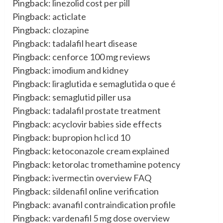
Pingback:
linezolid cost per pill
Pingback:
acticlate
Pingback:
clozapine
Pingback:
tadalafil heart disease
Pingback:
cenforce 100 mg reviews
Pingback:
imodium and kidney
Pingback:
liraglutida e semaglutida o que é
Pingback:
semaglutid piller usa
Pingback:
tadalafil prostate treatment
Pingback:
acyclovir babies side effects
Pingback:
bupropion hcl icd 10
Pingback:
ketoconazole cream explained
Pingback:
ketorolac tromethamine potency
Pingback:
ivermectin overview FAQ
Pingback:
sildenafil online verification
Pingback:
avanafil contraindication profile
Pingback:
vardenafil 5 mg dose overview