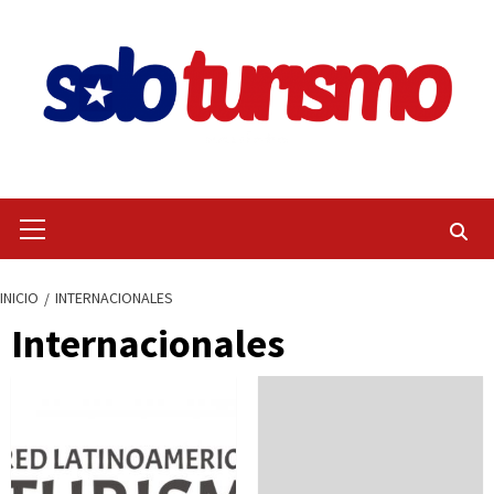
Saltar
al
contenido
Menú
primario
INICIO
INTERNACIONALES
Internacionales