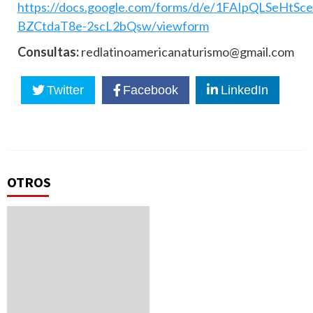
https://docs.google.com/forms/d/e/1FAIpQLSeHt
BZCtdaT8e-2scL2bQsw/viewform
Consultas:
redlatinoamericanaturismo@gmail.com
Twitter
Facebook
LinkedIn
OTROS