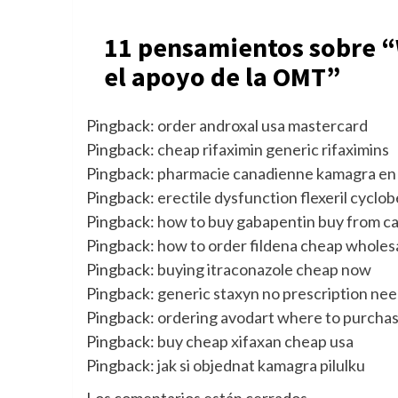
11 pensamientos sobre “
el apoyo de la OMT
”
Pingback:
order androxal usa mastercard
Pingback:
cheap rifaximin generic rifaximins
Pingback:
pharmacie canadienne kamagra en 
Pingback:
erectile dysfunction flexeril cyclo
Pingback:
how to buy gabapentin buy from c
Pingback:
how to order fildena cheap wholes
Pingback:
buying itraconazole cheap now
Pingback:
generic staxyn no prescription ne
Pingback:
ordering avodart where to purcha
Pingback:
buy cheap xifaxan cheap usa
Pingback:
jak si objednat kamagra pilulku