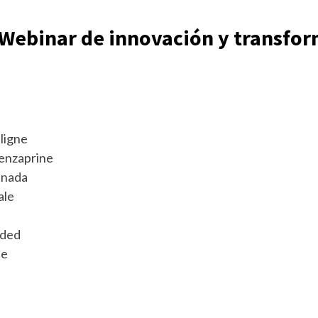
Webinar de innovación y transfor
ligne
benzaprine
anada
ale
eded
se