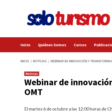
Saltar
al
contenido
Inicio
Quiénes Somos
Cursos
Publicaci
INICIO
NOTICIAS
WEBINAR DE INNOVACIÓN Y TRANSFORMAC
Noticias
Webinar de innovación
OMT
El martes 6 de octubre a las 12:00 horas de Ch