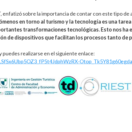
, enfatizó sobre la importancia de contar con este tipo de
ómenos en torno al turismo y la tecnología es una tare
mportantes transformaciones tecnológicas. Esto nos ha 
ión de dispositivos que facilitan los procesos tanto de 
y puedes realizarse en el siguiente enlace:
IpQLSfSx6Ubp5OZ3_fP5t4JdphWzRX-Otop_Tk5Y81g60egd