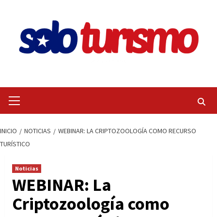
Saltar
al
contenido
Menú
primario
INICIO
NOTICIAS
WEBINAR: LA CRIPTOZOOLOGÍA COMO RECURSO
TURÍSTICO
Noticias
WEBINAR: La
Criptozoología como